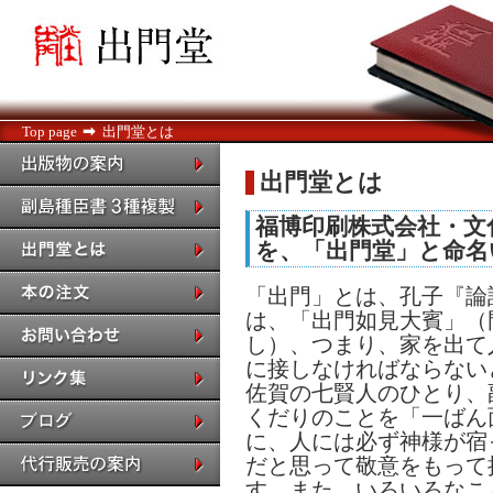
Top page
出門堂とは
出門堂とは
福博印刷株式会社・文
を、「出門堂」と命名
「出門」とは、孔子『論
は、「出門如見大賓」（
し）、つまり、家を出て
に接しなければならない
佐賀の七賢人のひとり、
くだりのことを「一ばん
に、人には必ず神様が宿
だと思って敬意をもって
す。また、いろいろなこ