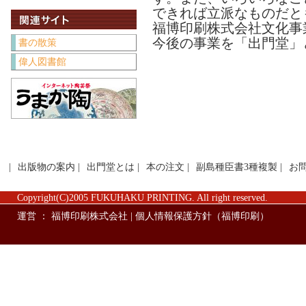
できれば立派なものだと
福博印刷株式会社文化事
今後の事業を「出門堂」
書の散策
偉人図書館
|
出版物の案内
|
出門堂とは
|
本の注文
|
副島種臣書3種複製
|
お
Copyright(C)2005 FUKUHAKU PRINTING. All right reserved.
運営 ：
福博印刷株式会社
|
個人情報保護方針（福博印刷）